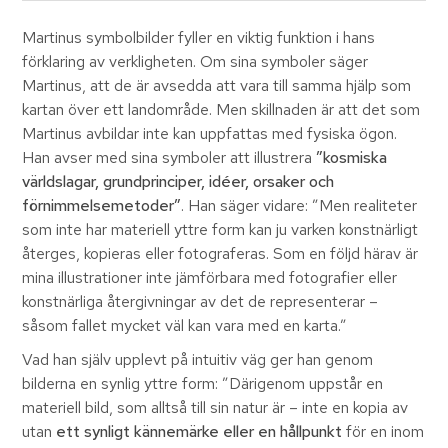
Martinus symbolbilder fyller en viktig funktion i hans
förklaring av verkligheten. Om sina symboler säger
Martinus, att de är avsedda att vara till samma hjälp som
kartan över ett landområde. Men skillnaden är att det som
Martinus avbildar inte kan uppfattas med fysiska ögon.
Han avser med sina symboler att illustrera
”kosmiska
världslagar, grundprinciper, idéer, orsaker och
förnimmelsemetoder”
. Han säger vidare: ”Men realiteter
som inte har materiell yttre form kan ju varken konstnärligt
återges, kopieras eller fotograferas. Som en följd härav är
mina illustrationer inte jämförbara med fotografier eller
konstnärliga återgivningar av det de representerar –
såsom fallet mycket väl kan vara med en karta.”
Vad han själv upplevt på intuitiv väg ger han genom
bilderna en synlig yttre form: ”Därigenom uppstår en
materiell bild, som alltså till sin natur är – inte en kopia av
utan
ett synligt kännemärke eller en hållpunkt
för en inom