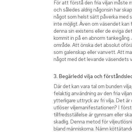
För att förstå den fria viljan måste 
och således aldrig någonsin har skap
något som helst sätt påverka med sin v
inte möjligt. Även om väsendet kan få
denna sin existens eller de eviga det
kommit in på en abnorm tankegång. Att
område. Att önska det absolut oförä
som galenskap eller vanvett. Att ma
något med det levande väsendets vil
3. Begärledd vilja och förståndsled
Där det kan vara tal om bunden vilja
felaktig användning av den fria viljan
ytterligare uttryck av fri vilja. Det 
utlöser viljemanifestationen? I för
tillfredsställelse är gynnsam eller s
skadlig. Denna metod för viljeutlösn
bland människorna. Nämn köttätande,