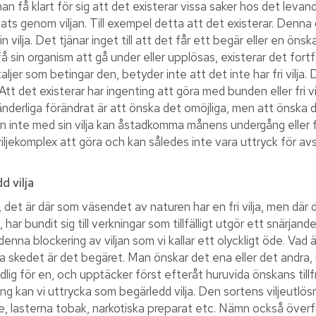
man få klart för sig att det existerar vissa saker hos det leva
ats genom viljan. Till exempel detta att det existerar. Denna
ilja. Det tjänar inget till att det får ett begär eller en önskan
 sin organism att gå under eller upplösas, existerar det fortfa
aljer som betingar den, betyder inte att det inte har fri vilja.
 det existerar har ingenting att göra med bunden eller fri vilj
nderliga förändrat är att önska det omöjliga, men att önska 
n inte med sin vilja kan åstadkomma månens undergång eller få
jekomplex att göra och kan således inte vara uttryck för avs
d vilja
, det är där som väsendet av naturen har en fri vilja, men där
, har bundit sig till verkningar som tillfälligt utgör ett snärjan
är denna blockering av viljan som vi kallar ett olyckligt öde. Va
sta skedet är det begäret. Man önskar det ena eller det andr
kadlig för en, och upptäcker först efteråt huruvida önskans till
ing kan vi uttrycka som begärledd vilja. Den sortens viljeutlö
 lasterna tobak, narkotiska preparat etc. Nämn också överfall