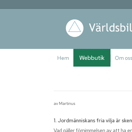
Webbutik
Hem
Om os
av Martinus
1. Jordmänniskans fria vilja är s
Vad gäller förnimmelsen av att ha en 