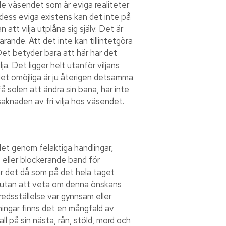
nde väsendet som är eviga realiteter
 dess eviga existens kan det inte på
 att vilja utplåna sig själv. Det är
rande. Att det inte kan tillintetgöra
 Det betyder bara att här har det
a. Det ligger helt utanför viljans
det omöjliga är ju återigen detsamma
 solen att ändra sin bana, har inte
aknaden av fri vilja hos väsendet.
 det genom felaktiga handlingar,
de eller blockerande band för
d är det då som på det hela taget
a, utan att veta om denna önskans
fredsställelse var gynnsam eller
sningar finns det en mångfald av
 på sin nästa, rån, stöld, mord och