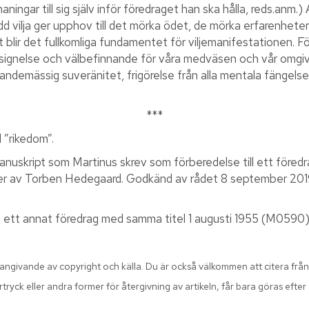
ingar till sig själv inför föredraget han ska hålla, reds.anm.) 
dd vilja ger upphov till det mörka ödet, de mörka erfarenhe
blir det fullkomliga fundamentet för viljemanifestationen. För
 välsignelse och välbefinnande för våra medväsen och vår omgiv
tandemässig suveränitet, frigörelse från alla mentala fängels
***
l ”rikedom”.
manuskript som Martinus skrev som förberedelse till ett föred
iker av Torben Hedegaard. Godkänd av rådet 8 september 2019
lit ett annat föredrag med samma titel 1 augusti 1955 (M0590)
 angivande av copyright och källa. Du är också välkommen att citera från
ryck eller andra former för återgivning av artikeln, får bara göras efter sk