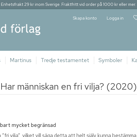
Enhetsfrakt 29 kr inom Sverige. Fraktfritt vid order på 1000 kr eller mer.
Skapa konto
Logga in
s
Martinus
Tredje testamentet
Symboler
Ka
Har människan en fri vilja? (2020)
kenbart mycket begränsad
”fri vilja”, vilket vill säga detta att helt själv kunna bestämm