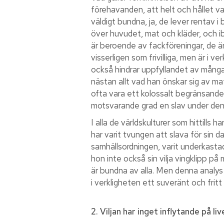
förehavanden, att helt och hållet var
väldigt bundna, ja, de lever rentav i
över huvudet, mat och kläder, och ib
är beroende av fackföreningar, de ä
visserligen som frivilliga, men är i
också hindrar uppfyllandet av många 
nästan allt vad han önskar sig av ma
ofta vara ett kolossalt begränsande b
motsvarande grad en slav under denn
I alla de världskulturer som hittills
har varit tvungen att slava för sin 
samhällsordningen, varit underkast
hon inte också sin vilja vingklipp på 
är bundna av alla. Men denna analys 
i verkligheten ett suveränt och frit
2. Viljan har inget inflytande på li