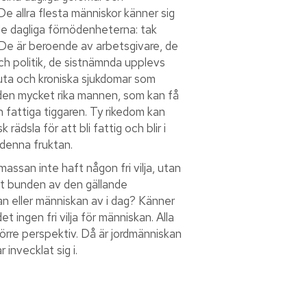
De allra flesta människor känner sig
r de dagliga förnödenheterna: tak
. De är beroende av arbetsgivare, de
ch politik, de sistnämnda upplevs
akuta och kroniska sjukdomar som
n den mycket rika mannen, som kan få
n fattiga tiggaren. Ty rikedom kan
dsla för att bli fattig och blir i
 denna fruktan.
massan inte haft någon fri vilja, utan
rit bunden av den gällande
n eller människan av i dag? Känner
t ingen fri vilja för människan. Alla
törre perspektiv. Då är jordmänniskan
invecklat sig i.