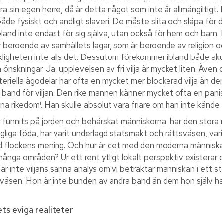
a sin egen herre, då är detta något som inte är allmängiltigt. 
 både fysiskt och andligt slaveri. De måste slita och släpa fö
land inte endast för sig själva, utan också för hem och barn
r beroende av samhällets lagar, som är beroende av religion o
 verkligheten inte alls det. Dessutom förekommer ibland både 
önskningar. Ja, upplevelsen av fri vilja är mycket liten. Äve
teriella ägodelar har ofta en mycket mer blockerad vilja än de
and för viljan. Den rike mannen känner mycket ofta en panisk rä
a rikedom¹. Han skulle absolut vara friare om han inte kände
 har funnits på jorden och behärskat människorna, har den stora 
dagliga föda, har varit underlagd statsmakt och rättsväsen, va
ad flockens mening. Och hur är det med den moderna människa
många områden? Ur ett rent ytligt lokalt perspektiv existerar de
är inte viljans sanna analys om vi betraktar människan i ett s
t väsen. Hon är inte bunden av andra band än dem hon själv har 
vets eviga realiteter