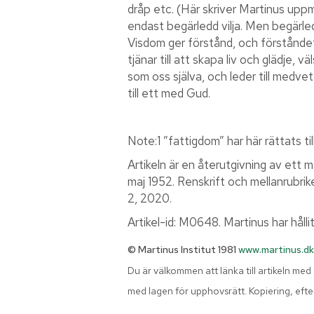
dråp etc. (Här skriver Martinus uppman
endast begärledd vilja. Men begärle
Visdom ger förstånd, och förståndet 
tjänar till att skapa liv och glädje,
som oss själva, och leder till medve
till ett med Gud.
Note:1 ”fattigdom” har här rättats til
Artikeln är en återutgivning av ett 
maj 1952. Renskrift och mellanrubr
2, 2020.
Artikel-id: M0648. Martinus har hål
© Martinus Institut 1981
www.martinus.dk
Du är välkommen att länka till artikeln med
med lagen för upphovsrätt. Kopiering, eftert