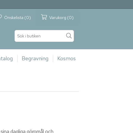
Önskelista
(0)
Varukorg
(0)
talog
Begravning
Kosmos
a sina dagliga göromål och