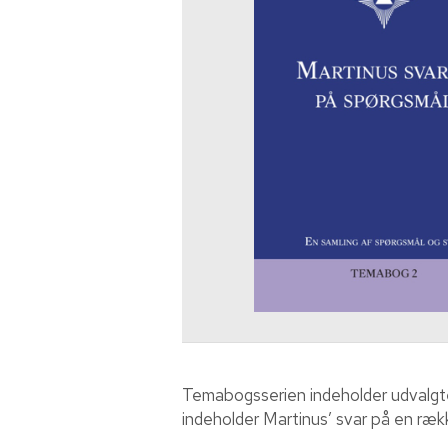
Temabogsserien indeholder udvalgte f
indeholder Martinus’ svar på en rækk