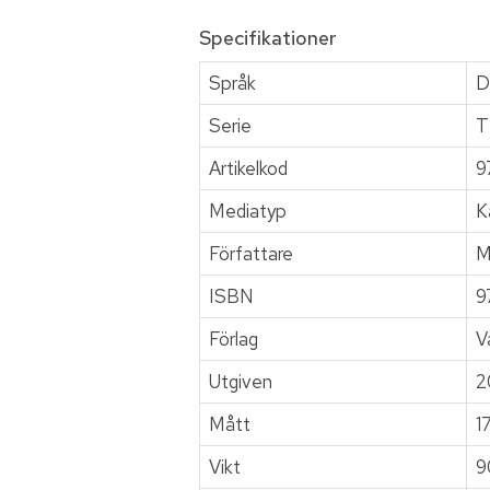
Specifikationer
Språk
D
Serie
T
Artikelkod
9
Mediatyp
K
Författare
M
ISBN
9
Förlag
V
Utgiven
2
Mått
1
Vikt
9