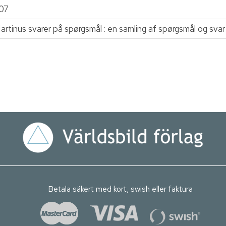
07
artinus svarer på spørgsmål : en samling af spørgsmål og svar
Betala säkert med kort, swish eller faktura