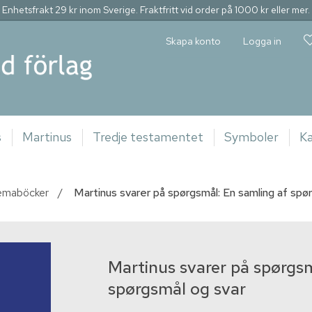
Enhetsfrakt 29 kr inom Sverige. Fraktfritt vid order på 1000 kr eller mer.
Skapa konto
Logga in
s
Martinus
Tredje testamentet
Symboler
Ka
emaböcker
/
Martinus svarer på spørgsmål: En samling af spø
Martinus svarer på spørgsm
spørgsmål og svar