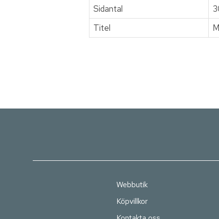
Sidantal
3
Titel
M
Webbutik
Köpvillkor
Kontakta oss