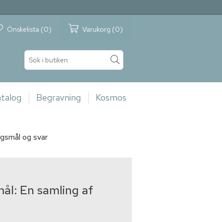
Önskelista
(0)
Varukorg
(0)
talog
Begravning
Kosmos
rgsmål og svar
ål: En samling af