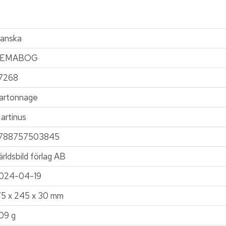
anska
EMABOG
7268
artonnage
artinus
788757503845
ärldsbild förlag AB
024-04-19
75 x 245 x 30 mm
09 g