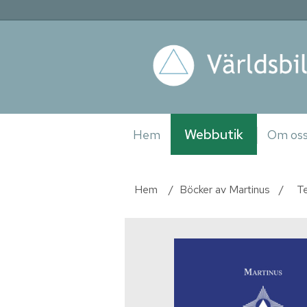
Webbutik
Hem
Om os
Hem
/
Böcker av Martinus
/
T