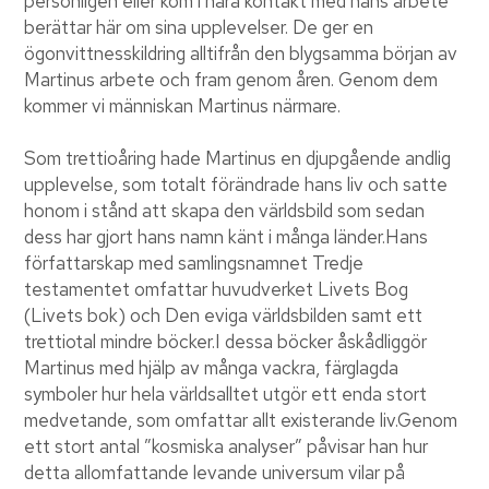
personligen eller kom i nära kontakt med hans arbete
berättar här om sina upplevelser. De ger en
ögonvittnesskildring alltifrån den blygsamma början av
Martinus arbete och fram genom åren. Genom dem
kommer vi människan Martinus närmare.
Som trettioåring hade Martinus en djupgående andlig
upplevelse, som totalt förändrade hans liv och satte
honom i stånd att skapa den världsbild som sedan
dess har gjort hans namn känt i många länder.Hans
författarskap med samlingsnamnet Tredje
testamentet omfattar huvudverket Livets Bog
(Livets bok) och Den eviga världsbilden samt ett
trettiotal mindre böcker.I dessa böcker åskådliggör
Martinus med hjälp av många vackra, färglagda
symboler hur hela världsalltet utgör ett enda stort
medvetande, som omfattar allt existerande liv.Genom
ett stort antal ”kosmiska analyser” påvisar han hur
detta allomfattande levande universum vilar på