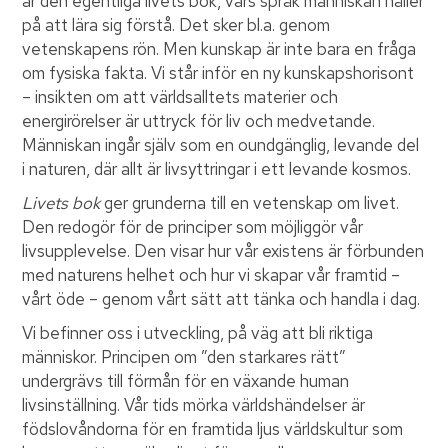
är den egentliga livets bok, vars språk människan håller
på att lära sig förstå. Det sker bl.a. genom
vetenskapens rön. Men kunskap är inte bara en fråga
om fysiska fakta. Vi står inför en ny kunskapshorisont
– insikten om att världsalltets materier och
energirörelser är uttryck för liv och medvetande.
Människan ingår själv som en oundgänglig, levande del
i naturen, där allt är livsyttringar i ett levande kosmos.
Livets bok
ger grunderna till en vetenskap om livet.
Den redogör för de principer som möjliggör vår
livsupplevelse. Den visar hur vår existens är förbunden
med naturens helhet och hur vi skapar vår framtid –
vårt öde – genom vårt sätt att tänka och handla i dag.
Vi befinner oss i utveckling, på väg att bli riktiga
människor. Principen om ”den starkares rätt”
undergrävs till förmån för en växande human
livsinställning. Vår tids mörka världshändelser är
födslovåndorna för en framtida ljus världskultur som