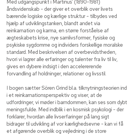
Med udgangspunkt i Martinus' (1890-1981)
åndsvidenskab - der giver et overblik over livets
bærende logiske og kærlige struktur - tilbydes ved
hjælp af udviklingstanken, blandt andet via
reinkarnation og karma, en større forståelse af
ægteskabets krise, nye samlivsformer, fysiske og
psykiske sygdomme og individers forskellige moralske
standard. Med beskrivelsen af overbevidstheden,
hvori vi lagrer alle erfaringer og talenter fra liv til liv,
gives en dybere indsigt i den accelererende
forvandling af holdninger, relationer og livsstil.
I bogen sætter Sören Grind bl.a. tilknytningsteorien ind
i et reinkarnationsperspektiv og viser, at de
udfordringer, vi møder i barndommen, kan ses som dybt
meningsfulde. Med indblik i en kosmisk psykologi - der
forklarer, hvordan alle livserfaringer på lang sigt
bidrager til udvikling af vor kærlighedsevne - kan vi få
et afgørende overblik og vejledning i de store