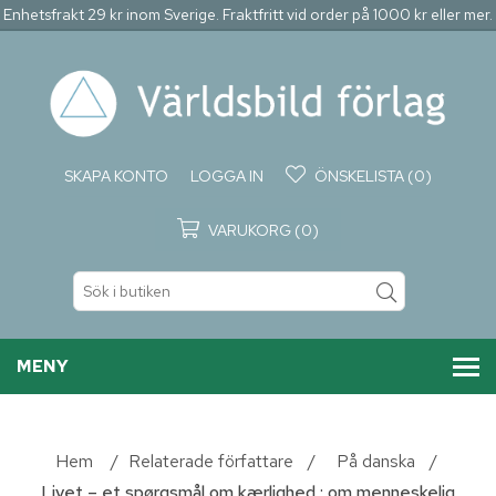
Enhetsfrakt 29 kr inom Sverige. Fraktfritt vid order på 1000 kr eller mer.
SKAPA KONTO
LOGGA IN
ÖNSKELISTA
(0)
VARUKORG
(0)
MENY
Hem
/
Relaterade författare
/
På danska
/
Livet – et spørgsmål om kærlighed : om menneskelig