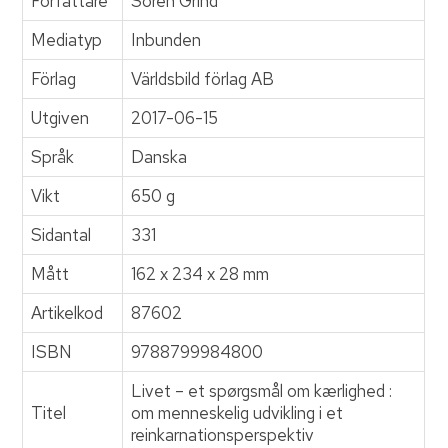
Författare
Sören Grind
Mediatyp
Inbunden
Förlag
Världsbild förlag AB
Utgiven
2017-06-15
Språk
Danska
Vikt
650 g
Sidantal
331
Mått
162 x 234 x 28 mm
Artikelkod
87602
ISBN
9788799984800
Livet – et spørgsmål om kærlighed :
Titel
om menneskelig udvikling i et
reinkarnationsperspektiv