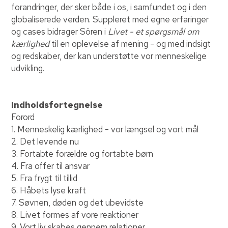
forandringer, der sker både i os, i samfundet og i den
globaliserede verden. Suppleret med egne erfaringer
og cases bidrager Sören i
Livet - et spørgsmål om
kærlighed
til en oplevelse af mening - og med indsigt
og redskaber, der kan understøtte vor menneskelige
udvikling.
Indholdsfortegnelse
Forord
1. Menneskelig kærlighed - vor længsel og vort mål
2. Det levende nu
3. Fortabte forældre og fortabte børn
4. Fra offer til ansvar
5. Fra frygt til tillid
6. Håbets lyse kraft
7. Søvnen, døden og det ubevidste
8. Livet formes af vore reaktioner
9. Vort liv skabes gennem relationer