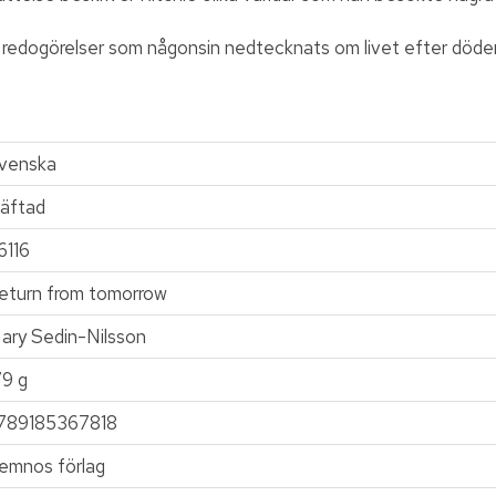
 redogörelser som någonsin nedtecknats om livet efter döde
venska
äftad
6116
eturn from tomorrow
ary Sedin-Nilsson
79 g
789185367818
emnos förlag