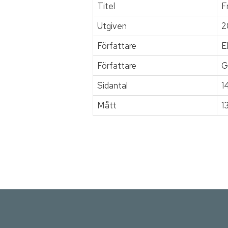
Titel
F
Utgiven
2
Författare
E
Författare
G
Sidantal
1
Mått
1