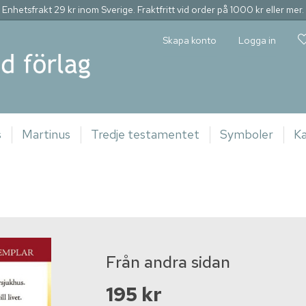
Enhetsfrakt 29 kr inom Sverige. Fraktfritt vid order på 1000 kr eller mer.
Skapa konto
Logga in
s
Martinus
Tredje testamentet
Symboler
Ka
Från andra sidan
195 kr