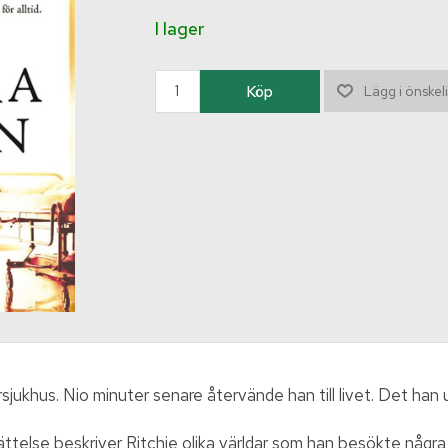
I lager
ärsjukhus. Nio minuter senare återvände han till livet. Det han
ättelse beskriver Ritchie olika världar som han besökte några 