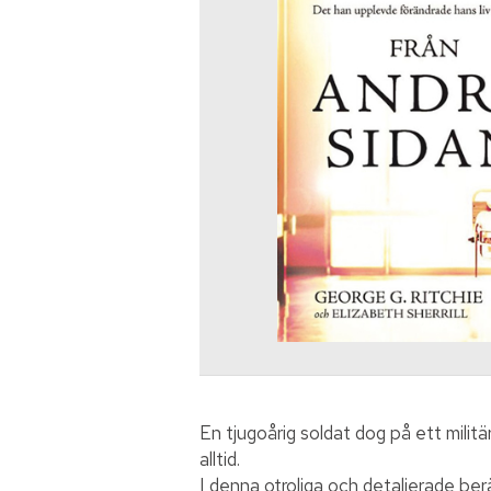
En tjugoårig soldat dog på ett milit
alltid.
I denna otroliga och detaljerade ber