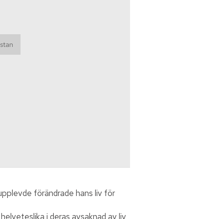
 upplevde förändrade hans liv för
helveteslika i deras avsaknad av liv,