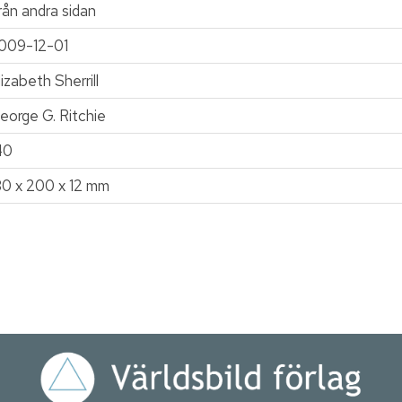
rån andra sidan
009-12-01
lizabeth Sherrill
eorge G. Ritchie
40
30 x 200 x 12 mm